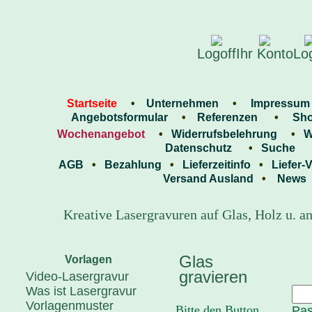
Logoff
Ihr Konto
Lo
Startseite
•
Unternehmen
•
Impress
Angebotsformular
•
Referenzen
•
Sh
Wochenangebot
•
Widerrufsbelehrung
•
W
Datenschutz
•
Suche
AGB
•
Bezahlung
•
Lieferzeitinfo
•
Liefer
Versand Ausland
•
News
Kreative Lasergravuren auf Glas, Holz u. a
Glas
Vorlagen
gravieren
Video-Lasergravur
Was ist Lasergravur
Vorlagenmuster
Bitte den Button
Pas