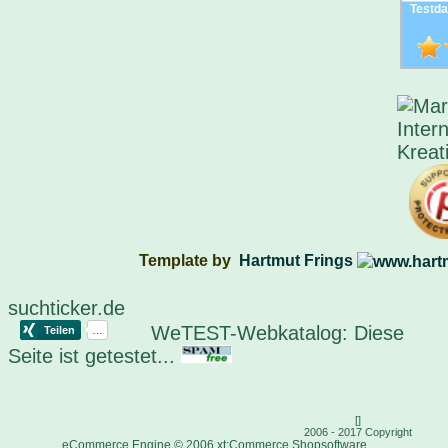
Testda
Template by
Hartmut Frings
suchticker.de
WeTEST-Webkatalog: Diese
Seite ist getestet...
[
]
2006 - 2017 Copyright
eCommerce Engine © 2006
xt:Commerce Shopsoftware