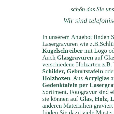
schön
das Sie un
Wir sind telefoni
In unserem Angebot finden Si
Lasergravuren wie z.B.Schlü
Kugelschreiber
mit Logo o
Auch
Glasgravuren
auf Glas
verschiedene Holzarten z.B.
Schilder, Geburtstafeln
oder
Holzboxen
. Aus
Acrylglas
a
Gedenktafeln per Lasergr
Sortiment. Fotogravur sind 
sie können auf
Glas, Holz, L
anderen Materialien graviert
finden Sie dazu viele Muste