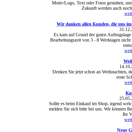
Motiv/Logo, Text oder Fotos gestalten, und
Zukunft werden auch noch
weit
Wir danken allen Kunden, die uns im
31.12.
Es kam auf Grund der guten Auftragslage
Bearbeitungszeit von 3 - 8 Werktagen nicht
ents
weit
Wei
14.10.
Denken Sie jetzt schon an Weihnachten, d
erste Sc
weit
Ku
25.05.
Sollte es beim Einkauf im Shop, irgend wel
melden Sie sich bitte bei uns. Wir können I
Ihr V
weit
Neue G