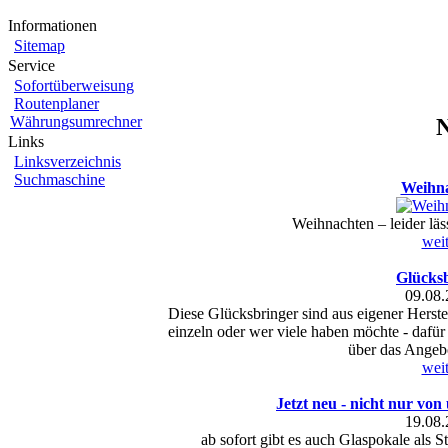
Informationen
Sitemap
Service
Sofortüberweisung
Routenplaner
Währungsumrechner
Links
Linksverzeichnis
Suchmaschine
Weihna
Weihnachten – leider läs
weit
Glücks
09.08.
Diese Glücksbringer sind aus eigener Herste
einzeln oder wer viele haben möchte - dafür g
über das Angeb
weit
Jetzt neu - nicht nur von
19.08.
ab sofort gibt es auch Glaspokale als 