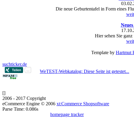
03.02.
Die neue Geburtentafel in Form eines Fl
weit
Neues
17.10.
Hier sehen Sie ganz 
weit
Template by
Hartmut 
suchticker.de
WeTEST-Webkatalog: Diese Seite ist getestet...
[
]
2006 - 2017 Copyright
eCommerce Engine © 2006
xt:Commerce Shopsoftware
Parse Time: 0.086s
homepage tracker